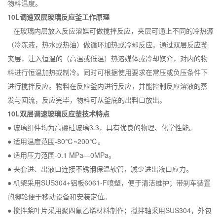
物料温度。
10L调速双层玻璃反应釜工作原理
在玻璃内层放入反应溶媒可做搅拌反应，夹层可通上不同的冷热源
（冷冻液，热水或热油）做循环加热或冷却反应。通过双层反应釜
夹层，注入恒温的（高温或低温）热溶媒体或冷却媒介，对内的物
料进行恒温加热或制冷。同时可根据使用要求在常压或负压条件下
进行搅拌反应。物料在反应釜内进行反应，并能控制反应溶液的蒸
发与回流，反应完毕，物料可从釜底的出料口放出。
10L双层调速玻璃反应釜技术特点
● 玻璃组件均为高硼硅玻璃3.3，具有优良的物理、化学性能。
● 适用温度范围-80℃~200℃。
● 适用压力范围-0.1 MPa—0MPa。
● 夹套进、出液口连接不锈钢保温软管，减少进出液口应力。
● 机架采用SUS304+铝板6061-F喷塑，便于清洁维护；带刹车装置
的脚轮便于移动设备和安装定位。
● 搅拌桨叶片采用聚四氟乙烯材料制作；搅拌轴采用SUS304，外包