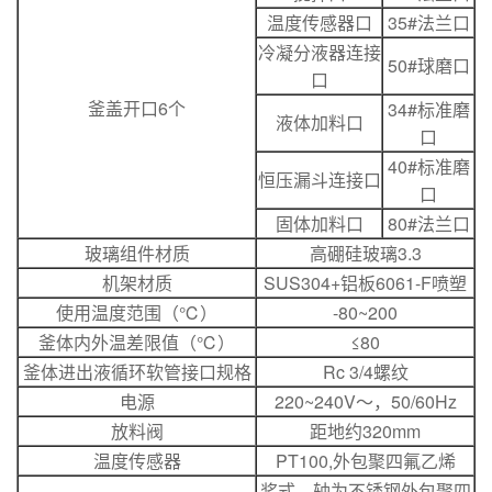
温度传感器口
35#法兰口
冷凝分液器连接
50#球磨口
口
釜盖开口6个
34#标准磨
液体加料口
口
40#标准磨
恒压漏斗连接口
口
固体加料口
80#法兰口
玻璃组件材质
高硼硅玻璃3.3
机架材质
SUS304+铝板6061-F喷塑
使用温度范围（℃）
-80~200
釜体内外温差限值（℃）
≤80
釜体进出液循环软管接口规格
Rc 3/4螺纹
电源
220~240V～，50/60Hz
放料阀
距地约320mm
温度传感器
PT100,外包聚四氟乙烯
桨式，轴为不锈钢外包聚四