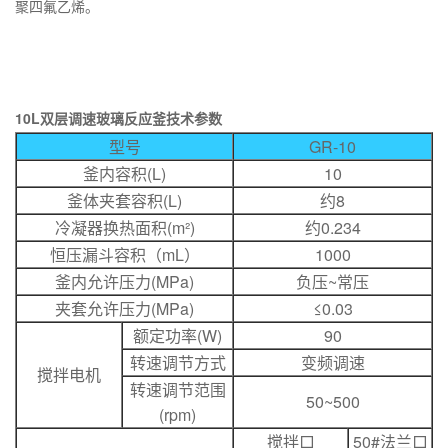
聚四氟乙烯。
10L双层调速玻璃反应釜技术参数
型号
GR-10
釜内容积(L)
10
釜体夹套容积(L)
约8
冷凝器换热面积(m²)
约0.234
恒压漏斗容积（mL）
1000
釜内允许压力(MPa)
负压~常压
夹套允许压力(MPa)
≤0.03
额定功率(W)
90
转速调节方式
变频调速
搅拌电机
转速调节范围
50~500
(rpm)
搅拌口
50#法兰口