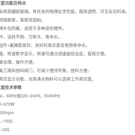
应釜功能及特点
体采用高硼硅玻璃，有优良的物理化学性能，瓶体透明、可见反应料液。
锈钢框架，美观坚固耐。
拌棒外包四氟，适用于多种溶剂搅拌。
搅拌，运转平稳、力矩大、寿命长。
组件+氟橡胶密封、良好的真空度且使用寿命长。
调速，转速数字显示，转速可通过调速旋扭设定，直观方便。
凑合理，操作方便。
四氟乙烯斜放料阀门，可减少搅拌死角，放料方便。
有真空显示功能，对高沸点物料可以选择工作真空度。
应釜技术参数
60Hz或220~240V，50/60Hz
~370W
00rpm
~150L
~25L