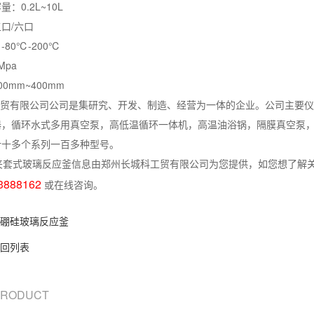
：0.2L~10L
口/六口
80℃-200℃
Mpa
0mm~400mm
贸有限公司公司是集研究、开发、制造、经营为一体的企业。公司主要仪
器，循环水式多用真空泵，高低温循环一体机，高温油浴锅，隔膜真空泵，
计十多个系列一百多种型号。
夹套式玻璃反应釜信息由郑州长城科工贸有限公司为您提供，如您想了解关
3888162
或在线咨询。
硼硅玻璃反应釜
回列表
 PRODUCT