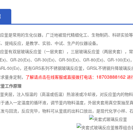
绍
应釜是常用的生化仪器，广泛地被现代精细化工、生物制药、科研实验等
离、提纯反应，是教学、实验、中试、生产的仪器设备。
釜有双层玻璃反应釜（一层夹套），三层玻璃反应釜（两层夹套），常规GR系
0(Ex)、GR-20(Ex)、GR-30(Ex)、GR-50(Ex)、GR-80(Ex)、GR-100
x)、GRL-50(Ex)，还有GRS系列不锈钢玻璃反应釜，GRSL不锈钢升降玻
18703888162
需求量身定制，
了解请点击在线客服或直接拨打电话：
进
应釜工作原理
釜夹层，注入恒温的（高温或低温）热溶液或冷却液，对反应釜内的物料
用于通入一定温度的循环液，调节釜内物料温度，外层夹套用真空泵抽至
蒸发与回流，反应完毕，物料可从釜底的出料口放出，是现代化学小样、