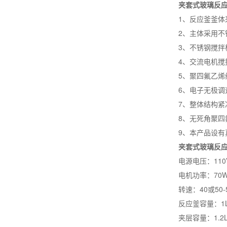
夹套式玻璃反
1、反应釜釜
2、主体采用不
3、不锈钢搅
4、交流电机
5、聚四氟乙烯
6、电子无极
7、整体结构紧
8、无死角聚
9、本产品设
夹套式玻璃反
电源电压：110V，
电机功率：70W
转速：40或50-5
反应釜容量：1L
夹层容量：1.2L