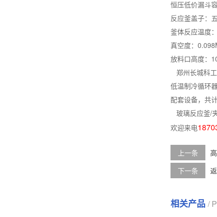
恒压低价漏斗容量
反应釜盖子：五
釜体反应温度：-
真空度：0.098
放料口高度：10
郑州长城科工
低温制冷循环
配套设备，共
玻璃反应釜/
1870
欢迎来电
上一条
高
下一条
返
相关产品
/