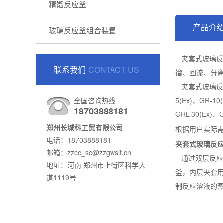
精馏反应釜
产品介
玻璃反应釜组合装置
夹套式玻璃反
联系我们
CONTACT US
馏、回流、分
夹套式玻璃反应
全国咨询热线
5(Ex)、GR-1
18703888181
GRL-30(E
郑州长城科工贸有限公司
根据用户实际
电话：18703888181
夹套式玻璃反
邮箱：zzcc_sc@zzgwsit.cn
通过双层反应
地址：河南 郑州市上街区科学大
釜，内层夹套
道1119号
制反应溶液的