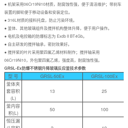
● 机架采用06Cr19Ni10材质，耐腐蚀性强，便于清洁维护；带刹车
装置的脚轮便于移动设备和安装定位。
● 316L材质的接料托盘，防止污染环境。
● 釜体、其他玻璃组件及搅拌机构整体升降，便于用户操作。
● 电机及电控箱的防爆标志为 ExdbⅡBT4Gb。
● 自主研发的搅拌轴承，密封效果好。
● 搅拌桨的叶片采用聚四氟乙烯材料制作；搅拌轴采用
06Cr19Ni10，外包聚四氟乙烯，强度高，耐腐蚀性强。
GRSL-Ex防爆不锈钢升降玻璃反应釜技术参数
型 号
GRSL-50Ex
GRSL-100Ex
釜体夹
套容积
13
25
(L)
釜内容
50
100
积(L)
恒压漏
斗容积
2
10