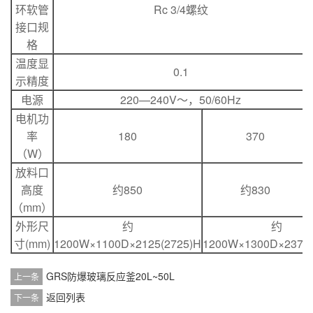
环软管
Rc 3/4螺纹
接口规
格
温度显
0.1
示精度
电源
220—240V～，50/60Hz
电机功
率
180
370
（W）
放料口
高度
约850
约830
（mm）
外形尺
约
约
寸(mm)
1200W×1100D×2125(2725)H
1200W×1300D×2375(
GRS防爆玻璃反应釜20L~50L
上一条
返回列表
下一条